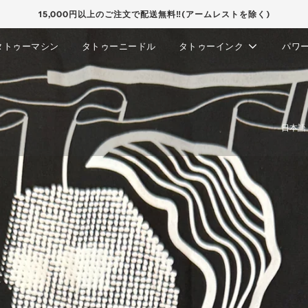
15,000円以上のご注文で配送無料‼(アームレストを除く)
タトゥーマシン
タトゥーニードル
タトゥーインク
パワ
日本語