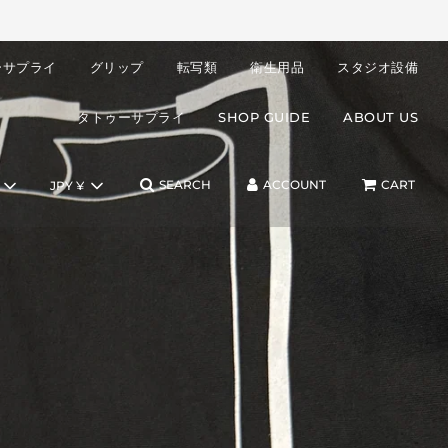
ーサプライ
グリップ
転写類
衛生用品
スタジオ設備
タトゥーサプライ
SHOP GUIDE
ABOUT US
SEARCH
ACCOUNT
CART
JPY ¥